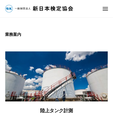
団
コ
法
ン
メ
人
ニ
一
ュ
テ
新
ー
ン
般
日
ツ
財
本
業務案内
へ
検
団
定
ス
法
協
キ
人
会
ッ
新
プ
日
本
検
定
協
会
陸上タンク計測