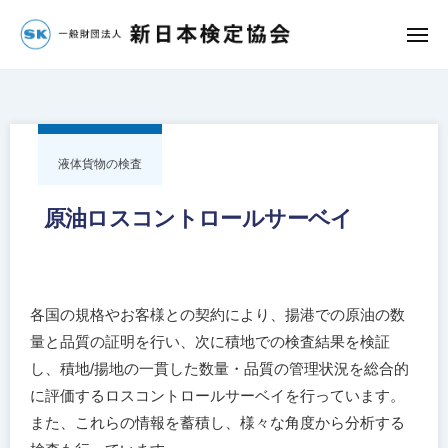
団
コ
法
ン
メ
人
ニ
一
ュ
テ
新
ー
ン
般
日
ツ
財
本
へ
検
団
液体貨物の検査
定
ス
法
協
キ
人
原油ロスコントロールサーベイ
会
ッ
新
プ
日
本
各国の規格やお客様との契約により、揚港での原油の数
検
量と品質の証明を行い、次に積地での検査結果を検証
定
し、積地/揚地の一貫した数量・品質の管理状況を総合的
協
に評価するロスコントロールサーベイを行っています。
会
また、これらの情報を蓄積し、様々な角度から分析する