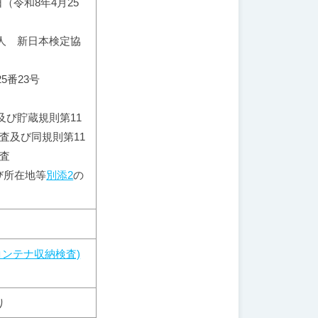
日（令和8年4月25
法人 新日本検定協
5番23号
送及び貯蔵規則第11
査及び同規則第11
検査
び所在地等
別添2
の
コンテナ収納検査)
り