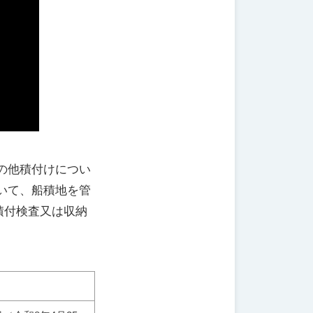
の他積付けについ
いて、船積地を管
積付検査又は収納