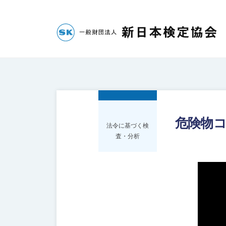
コ
財
団
ン
法
テ
一
人
ン
新
般
ツ
日
へ
財
本
ス
団
検
キ
法
定
危険物
法令に基づく検
ッ
人
協
査・分析
プ
会
新
日
本
検
定