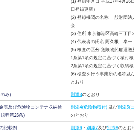
(1) 登録年月日 平成17年4月26
日登録更新）
(2) 登録機関の名称 一般財団
会
(3) 住所 東京都港区高輪三丁目2
(4) 代表者の氏名 阿久根 泰一
(5) 検査の区分 危険物船舶運
1条第1項の規定に基づく積付検
2条第1項の規定に基づく収納
(6) 検査を行う事業所の名称及
とおり
のみ)
別添3
のとおり
金表及び危険物コンテナ収納検
別添4(危険物積付)
及び
別添5(
規程第26条)
のとおり
の記載例
別添6
・
別添7
及び
別添8
のとお