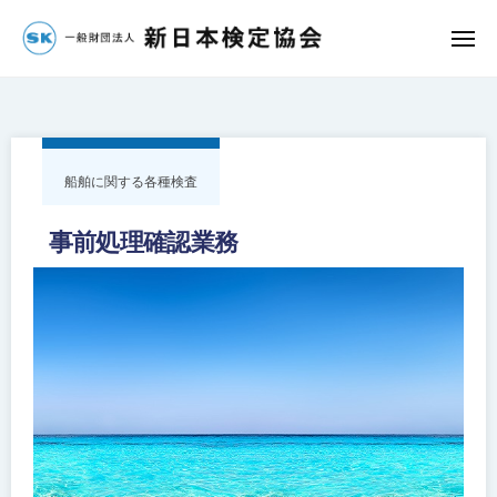
団
コ
法
ン
メ
人
ニ
一
ュ
テ
新
ー
ン
般
日
ツ
財
本
へ
検
団
船舶に関する各種検査
定
ス
法
協
キ
人
事前処理確認業務
会
ッ
新
プ
日
本
検
定
協
会