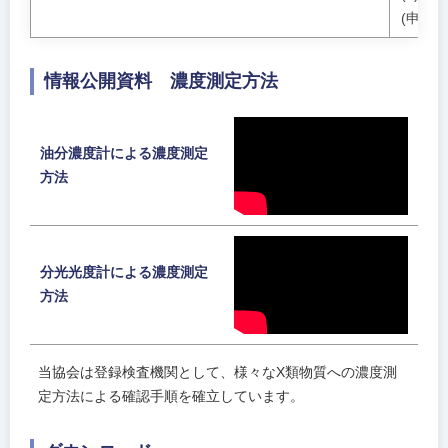
(申請
情報公開資料 濃度測定方法
油分濃度計による濃度測定
方法
分光光度計による濃度測定
方法
当協会は登録検査機関として、様々なX類物質への濃度測
定方法による確認手順を確立しています。