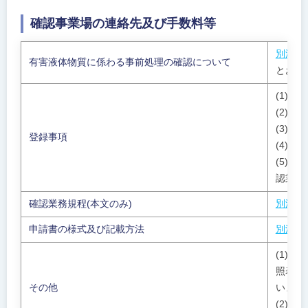
確認事業場の連絡先及び手数料等
別添１
有害液体物質に係わる事前処理の確認について
とおり
(1)登
(2)
(3)住
登録事項
(4)
(5)
認業務
確認業務規程(本文のみ)
別添３
申請書の様式及び記載方法
別添４
(1)
照表は
その他
います
(2)