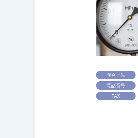
協
会
問合せ先
電話番号
FAX