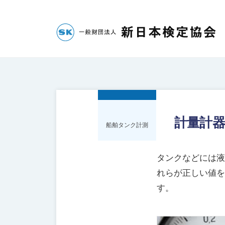
コ
財
団
ン
法
テ
一
人
ン
新
般
ツ
日
へ
財
本
ス
団
検
キ
法
定
計量計
船舶タンク計測
ッ
人
協
プ
会
新
タンクなどには液
日
れらが正しい値を
本
す。
検
定