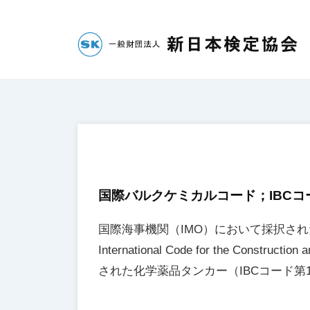
コ
財
団
ン
法
テ
一
人
ン
新
般
ツ
日
へ
財
本
ス
団
検
キ
法
定
ッ
人
協
国際バルクケミカルコード；IBCコ
プ
会
新
日
国際海事機関（IMO）において採択さ
本
International Code for the Constru
された化学薬品タンカー（IBCコード
検
定