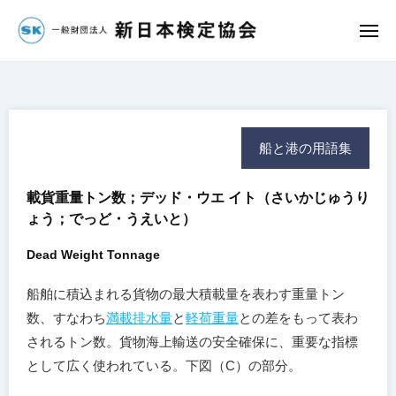
団
コ
法
ン
メ
人
ニ
一
ュ
テ
新
ー
ン
般
日
ツ
財
本
へ
検
団
船と港の用語集
定
ス
法
協
キ
人
会
載貨重量トン数；デッド・ウエ イト
（さいかじゅうり
ッ
新
ょう；でっど・うえいと）
プ
日
本
Dead Weight Tonnage
検
船舶に積込まれる貨物の最大積載量を表わす重量トン
定
数、すなわち
満載排水量
と
軽荷重量
との差をもって表わ
協
されるトン数。貨物海上輸送の安全確保に、重要な指標
会
として広く使われている。下図（C）の部分。