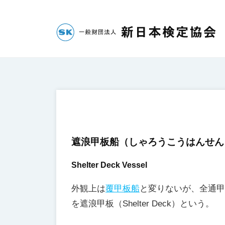
コ
財
団
ン
法
テ
一
人
ン
新
般
ツ
日
へ
財
本
ス
団
検
キ
法
定
ッ
人
協
遮浪甲板船
（しゃろうこうはんせん
プ
会
新
日
Shelter Deck Vessel
本
外観上は
覆甲板船
と変りないが、全通甲
検
を遮浪甲板（Shelter Deck）という。
定