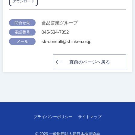
ダウンロード
食品営業グループ
問合せ先
045-534-7392
電話番号
sk-consult@shinken.or.jp
メール
直前のページへ戻る
投
稿
ナ
ビ
プライバシーポリシー
サイトマップ
ゲ
ー
© 2026
一般財団法人新日本検定協会