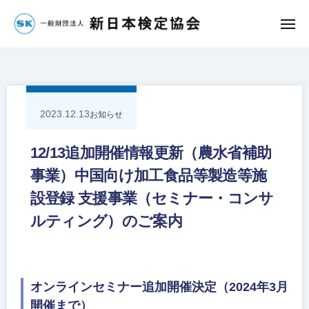
団
コ
法
ン
メ
人
ニ
一
ュ
テ
新
ー
ン
般
日
ツ
財
本
へ
検
団
2023.12.13
お知らせ
定
ス
法
協
キ
人
12/13追加開催情報更新（農水省補助
会
ッ
新
事業）中国向け加工食品等製造等施
プ
日
設登録 支援事業（セミナー・コンサ
本
ルティング）のご案内
検
定
協
会
オンラインセミナー追加開催決定（2024年3月
開催まで）