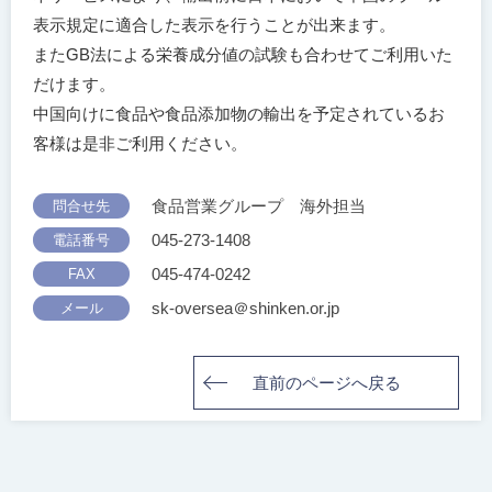
表示規定に適合した表示を行うことが出来ます。
またGB法による栄養成分値の試験も合わせてご利用いた
だけます。
中国向けに食品や食品添加物の輸出を予定されているお
客様は是非ご利用ください。
食品営業グループ 海外担当
問合せ先
045-273-1408
電話番号
045-474-0242
FAX
sk-oversea＠shinken.or.jp
メール
直前のページへ戻る
投