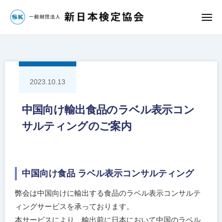
団
コ
法
ン
メ
人
ニ
一
ュ
テ
新
ー
ン
般
日
ツ
財
本
へ
検
団
2023.10.13
定
ス
法
協
キ
人
中国向け輸出食品のラベル表示コン
会
ッ
新
サルティングのご案内
プ
日
本
検
定
中国向け食品 ラベル表示コンサルティング
協
弊会は中国向けに輸出する食品のラベル表示コンサルテ
会
ィングサービスを承っております。
本サービスにより、輸出前に日本において中国のラベル