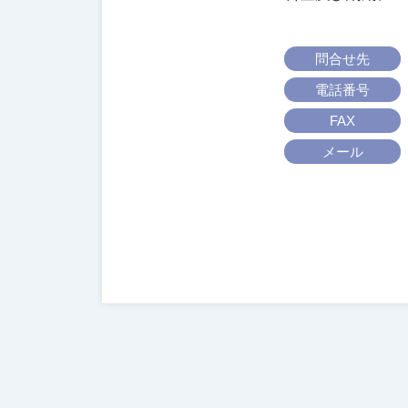
協
会
問合せ先
電話番号
FAX
メール
投
稿