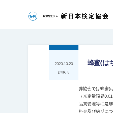
コ
財
団
ン
法
テ
一
人
ン
新
般
ツ
日
へ
財
本
ス
団
検
キ
法
定
蜂蜜(は
ッ
2020.10.20
人
協
プ
お知らせ
会
新
日
弊協会では蜂蜜(
本
（※定量限界0.0
検
品質管理等に是非
定
料金及び納期につ