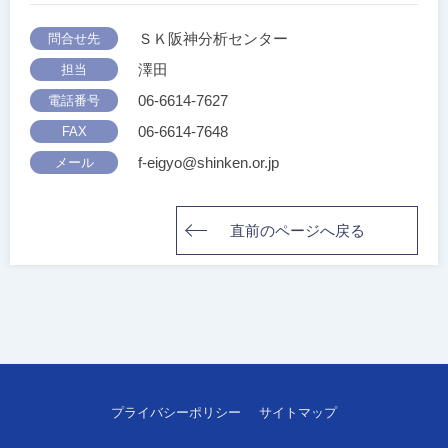
ＳＫ阪神分析センター
問合せ先
澤田
担当
06-6614-7627
電話番号
06-6614-7648
FAX
f-eigyo@shinken.or.jp
メール
直前のページへ戻る
投
稿
ナ
ビ
プライバシーポリシー
サイトマップ
ゲ