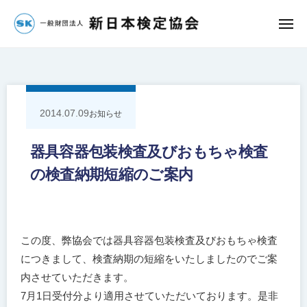
団
コ
法
ン
メ
人
ニ
一
ュ
テ
新
ー
ン
般
日
ツ
財
本
へ
検
団
2014.07.09
お知らせ
定
ス
法
協
キ
人
器具容器包装検査及びおもちゃ検査
会
ッ
新
の検査納期短縮のご案内
プ
日
本
検
定
この度、弊協会では器具容器包装検査及びおもちゃ検査
協
につきまして、検査納期の短縮をいたしましたのでご案
会
内させていただきます。
7月1日受付分より適用させていただいております。是非