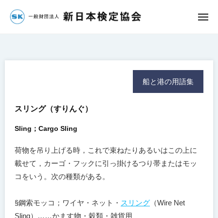
団
コ
法
ン
メ
人
ニ
一
ュ
テ
新
ー
ン
般
日
ツ
財
本
へ
検
団
船と港の用語集
定
ス
法
協
キ
人
会
スリング
（すりんぐ）
ッ
新
プ
日
Sling；Cargo Sling
本
荷物を吊り上げる時，これで束ねたりあるいはこの上に
検
載せて，カーゴ・フックに引っ掛けるつり帯またはモッ
定
コをいう。次の種類がある。
協
会
§鋼索モッコ；ワイヤ・ネット・
スリング
（Wire Net
Sling）……かます物・穀類・雑貨用