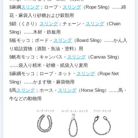
§麻綱
スリング
；ロープ・
スリング
（Rope Sling）……綿
花・麻袋入り砂糖および穀類用
§鎖（くさり）
スリング
；チェーン・
スリング
（Chain
Sling）……木材・鉄板用
§板モッコ；ボード・
スリング
（Board Sling）……かん入
り箱詰貨物（酒類・魚油・塗料）用
§帆布モッコ；キャンバス・
スリング
（Canvas Sling）
……袋入り精米・砂糖・紙袋入り麦用
§麻綱モッコ；ロープ・ネット・
スリング
（Rope Net
Sling）……かます物・麻袋物用
§馬
スリング
；ホース・
スリング
（Horse Sling）……馬・
牛などの動物用