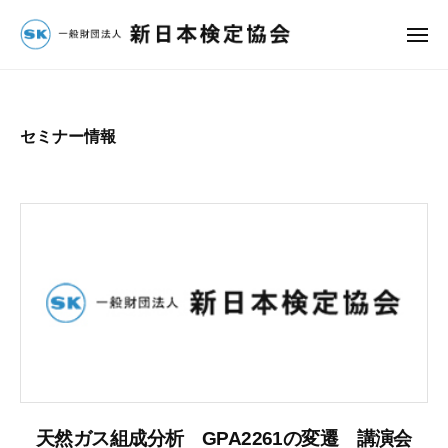
団
コ
法
ン
メ
人
ニ
一
ュ
テ
新
ー
ン
般
日
ツ
財
本
セミナー情報
へ
検
団
定
ス
法
協
キ
人
会
ッ
新
プ
日
本
検
定
協
会
天然ガス組成分析 GPA2261の変遷 講演会