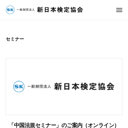
団
コ
法
ン
メ
人
ニ
一
ュ
テ
新
ー
ン
般
日
ツ
財
本
セミナー
へ
検
団
定
ス
法
協
キ
人
会
ッ
新
プ
日
本
検
定
協
会
「中国法規セミナー」のご案内（オンライン）